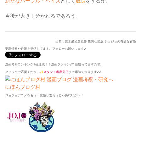
新たなパープル・ヘイズ
として
成長
をするか、
今後が大きく分かれるであろう。
出典：荒木飛呂彦原作 集英社出版 ジョジョの奇妙な冒険
更新情報や近況を発信してます。フォローお願いします♪
漫画考察ランキング1位達成！！漫画ランキング1位狙ってますので、
クリックで応援ください✨
スタンド考察完了
まで爆速で走ります♪♪
にほんブログ村
ジョジョアニメをもう一度振り返ろうじゃあないかッ！