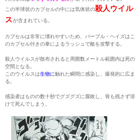
殺人ウイル
この半球状のカプセルの中には気体状の
ス
が含まれている。
カプセルは非常に壊れやすいため、パープル・ヘイズはこ
のカプセル付きの拳によるラッシュで敵を攻撃する。
殺人ウイルスが散布されると周囲数メートル範囲内は死の
空間となる。
このウイルスは
生物に
触れた瞬間に感染し、爆発的に広ま
る。
感染者はものの数十秒でグズグズに腐敗し、骨も残さず溶
けて死んでしまう。