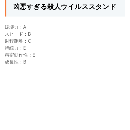
凶悪すぎる殺人ウイルススタンド
破壊力：A
スピード：B
射程距離：C
持続力：E
精密動作性：E
成長性：B