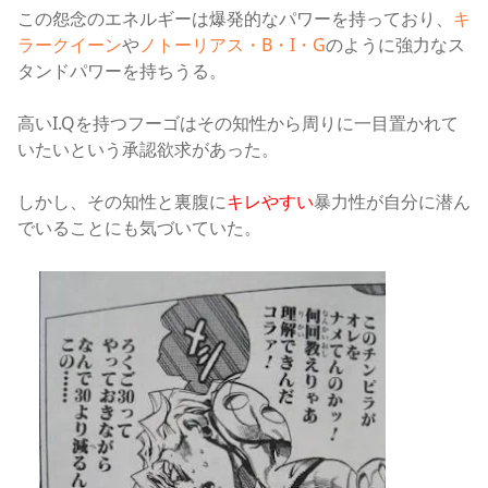
この怨念のエネルギーは爆発的なパワーを持っており、
キ
ラークイーン
や
ノトーリアス・B・I・G
のように強力なス
タンドパワーを持ちうる。
高いI.Qを持つフーゴはその知性から周りに一目置かれて
いたいという承認欲求があった。
しかし、その知性と裏腹に
キレやすい
暴力性が自分に潜ん
でいることにも気づいていた。