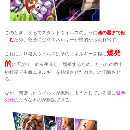
このとき、まるでスタンドウイルスのように
魂の器まで蝕
む
ため、急激に生命エネルギーが標的から流れ出す。
爆発
これにより殺人ウイルスはそのエネルギーを糧に
的
に広がり、蝕み生長し、増殖するため、たったの数十
秒程度で生命エネルギーを枯渇させた肉体ごと消滅させ
る。
なお、感染したウイルスが拡散しようとしている際に
紫色
の煙
のようなものが視認できる。