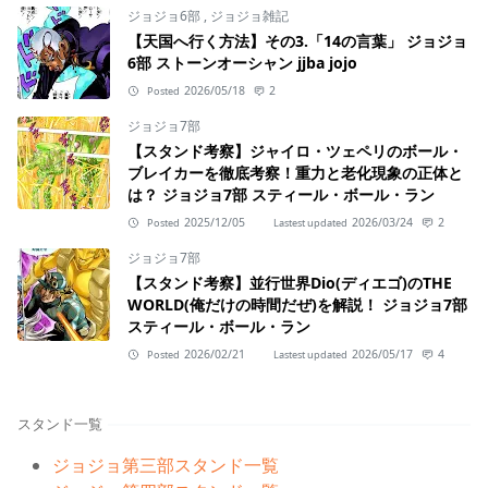
ジョジョ6部
,
ジョジョ雑記
【天国へ行く方法】その3.「14の言葉」 ジョジョ
6部 ストーンオーシャン jjba jojo
2026/05/18
2
Posted
ジョジョ7部
【スタンド考察】ジャイロ・ツェペリのボール・
ブレイカーを徹底考察！重力と老化現象の正体と
は？ ジョジョ7部 スティール・ボール・ラン
2025/12/05
2026/03/24
2
Posted
Lastest updated
ジョジョ7部
【スタンド考察】並行世界Dio(ディエゴ)のTHE
WORLD(俺だけの時間だぜ)を解説！ ジョジョ7部
スティール・ボール・ラン
2026/02/21
2026/05/17
4
Posted
Lastest updated
スタンド一覧
ジョジョ第三部スタンド一覧