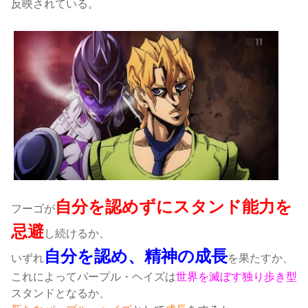
反映されている。
自分を認めずにスタンド能力を
フーゴが
忌避
し続けるか、
自分を認め、精神の成長
いずれ
を果たすか、
これによってパープル・ヘイズは
世界を滅ぼす独り歩き型
スタンドとなるか、