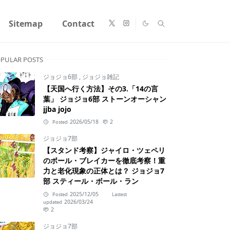
Sitemap
Contact
PULAR POSTS
ジョジョ6部
,
ジョジョ雑記
【天国へ行く方法】その3.「14の言
葉」 ジョジョ6部 ストーンオーシャン
jjba jojo
2026/05/18
2
Posted
ジョジョ7部
【スタンド考察】ジャイロ・ツェペリ
のボール・ブレイカーを徹底考察！重
力と老化現象の正体とは？ ジョジョ7
部 スティール・ボール・ラン
2025/12/05
Posted
Lastest
2026/03/24
updated
2
ジョジョ7部