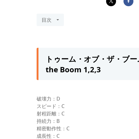
目次
トゥーム・オブ・ザ・ブーム
the Boom 1,2,3
破壊力：D
スピード：C
射程距離：C
持続力：B
精密動作性：C
成長性：C