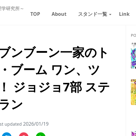
理学研究所～
TOP
About
スタンド一覧
Link
PO
ブンブーン一家のト
・ブーム ワン、ツ
 ジョジョ7部 ステ
ラン
2026/01/19
st updated