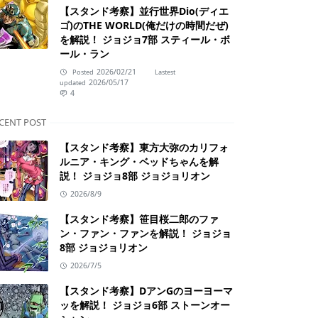
【スタンド考察】並行世界Dio(ディエ
ゴ)のTHE WORLD(俺だけの時間だぜ)
を解説！ ジョジョ7部 スティール・ボ
ール・ラン
2026/02/21
Posted
Lastest
2026/05/17
updated
4
CENT POST
【スタンド考察】東方大弥のカリフォ
ルニア・キング・ベッドちゃんを解
説！ ジョジョ8部 ジョジョリオン
2026/8/9
【スタンド考察】笹目桜二郎のファ
ン・ファン・ファンを解説！ ジョジョ
8部 ジョジョリオン
2026/7/5
【スタンド考察】DアンGのヨーヨーマ
ッを解説！ ジョジョ6部 ストーンオー