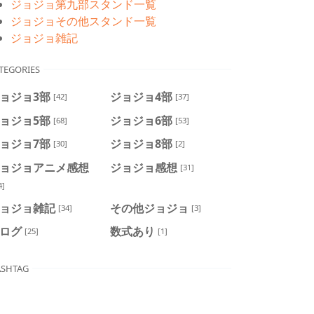
ジョジョ第九部スタンド一覧
ジョジョその他スタンド一覧
ジョジョ雑記
TEGORIES
ョジョ3部
ジョジョ4部
[42]
[37]
ョジョ5部
ジョジョ6部
[68]
[53]
ョジョ7部
ジョジョ8部
[30]
[2]
ョジョアニメ感想
ジョジョ感想
[31]
4]
ョジョ雑記
その他ジョジョ
[34]
[3]
ログ
数式あり
[25]
[1]
SHTAG