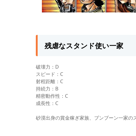
残虐なスタンド使い一家
破壊力：D
スピード：C
射程距離：C
持続力：B
精密動作性：C
成長性：C
砂漠出身の賞金稼ぎ家族、ブンブーン一家の