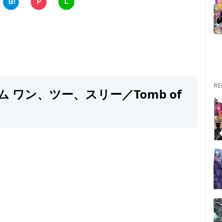
B!
P
L
RE
 ワン、ツー、スリー／Tomb of