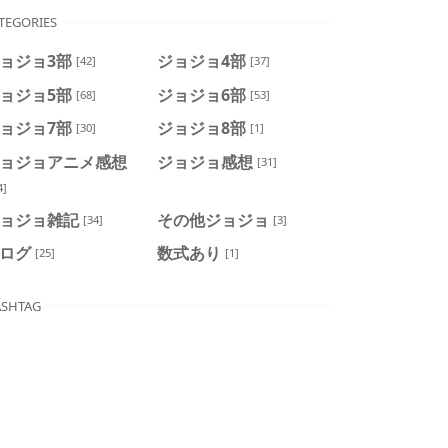
TEGORIES
ョジョ3部
ジョジョ4部
[42]
[37]
ョジョ5部
ジョジョ6部
[68]
[53]
ョジョ7部
ジョジョ8部
[30]
[1]
ョジョアニメ感想
ジョジョ感想
[31]
4]
ョジョ雑記
その他ジョジョ
[34]
[3]
ログ
数式あり
[25]
[1]
SHTAG