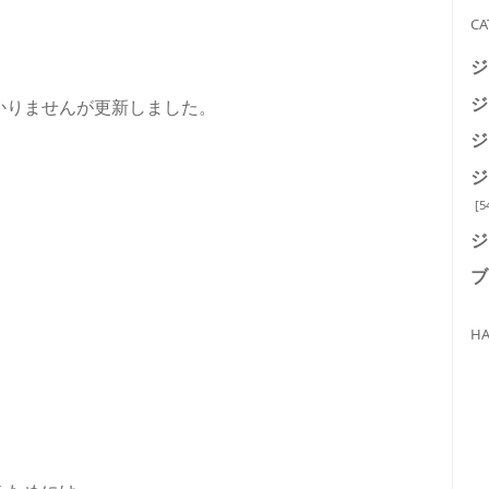
CA
ジ
ジ
かりませんが更新しました。
ジ
ジ
[5
ジ
ブ
HA