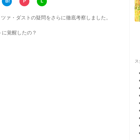
B!
P
L
イツァ・ダストの疑問をさらに徹底考察しました。
トに覚醒したの？
ス