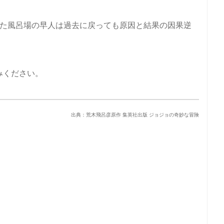
。
れた風呂場の早人は過去に戻っても原因と結果の因果逆
。
みください。
出典：荒木飛呂彦原作 集英社出版 ジョジョの奇妙な冒険