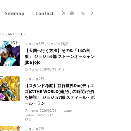
Sitemap
Contact
PULAR POSTS
ジョジョ6部
,
ジョジョ雑記
【天国へ行く方法】その3.「14の言
葉」 ジョジョ6部 ストーンオーシャン
jjba jojo
2026/05/18
2
Posted
ジョジョ7部
【スタンド考察】並行世界Dio(ディエ
ゴ)のTHE WORLD(俺だけの時間だぜ)
を解説！ ジョジョ7部 スティール・ボ
ール・ラン
2026/02/21
Posted
Lastest
2026/05/17
updated
2
ジョジョ7部