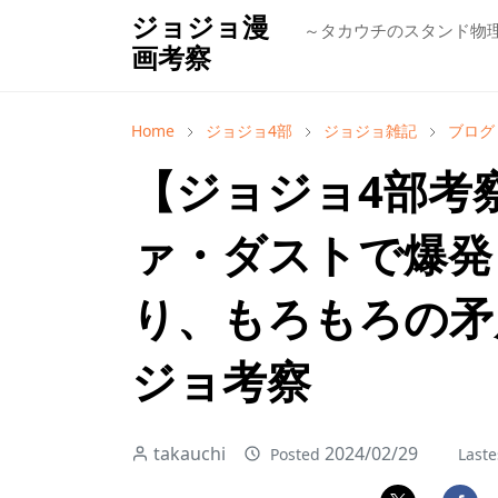
ジョジョ漫
～タカウチのスタンド物
画考察
Home
ジョジョ4部
ジョジョ雑記
ブログ
【ジョジョ4部考
ァ・ダストで爆発
り、もろもろの矛
ジョ考察
takauchi
2024/02/29
Posted
Laste