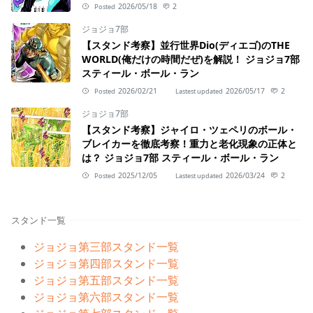
2026/05/18
2
Posted
ジョジョ7部
【スタンド考察】並行世界Dio(ディエゴ)のTHE
WORLD(俺だけの時間だぜ)を解説！ ジョジョ7部
スティール・ボール・ラン
2026/02/21
2026/05/17
2
Posted
Lastest updated
ジョジョ7部
【スタンド考察】ジャイロ・ツェペリのボール・
ブレイカーを徹底考察！重力と老化現象の正体と
は？ ジョジョ7部 スティール・ボール・ラン
2025/12/05
2026/03/24
2
Posted
Lastest updated
スタンド一覧
ジョジョ第三部スタンド一覧
ジョジョ第四部スタンド一覧
ジョジョ第五部スタンド一覧
ジョジョ第六部スタンド一覧