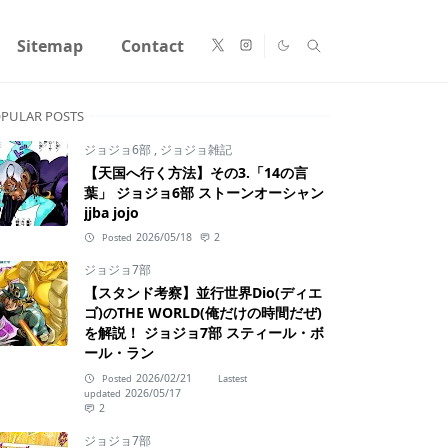
Sitemap
Contact
PULAR POSTS
ジョジョ6部
,
ジョジョ雑記
【天国へ行く方法】その3.「14の言
葉」 ジョジョ6部 ストーンオーシャン
jjba jojo
2026/05/18
2
Posted
ジョジョ7部
【スタンド考察】並行世界Dio(ディエ
ゴ)のTHE WORLD(俺だけの時間だぜ)
を解説！ ジョジョ7部 スティール・ボ
ール・ラン
2026/02/21
Posted
Lastest
2026/05/17
updated
2
ジョジョ7部