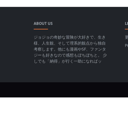
ABOUT US
L
ジョジョの奇妙な冒険が大好きで、生き
様、人生観、そして理系的観点から独自
P
考察します。他にも漫画やSF、ファンタ
ジーも好きなので感想もぼちぼちと。 少
しでも「納得」が行く一助になればッ