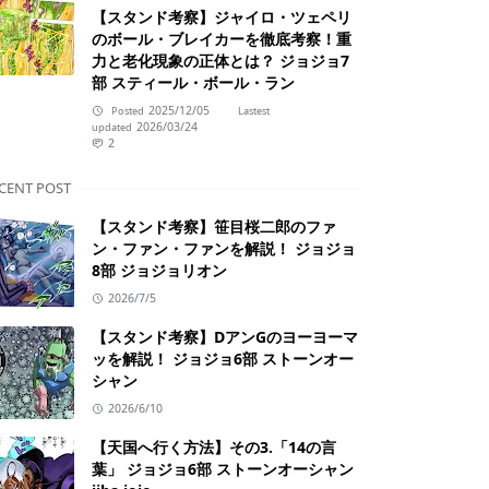
【スタンド考察】ジャイロ・ツェペリ
のボール・ブレイカーを徹底考察！重
力と老化現象の正体とは？ ジョジョ7
部 スティール・ボール・ラン
2025/12/05
Posted
Lastest
2026/03/24
updated
2
CENT POST
【スタンド考察】笹目桜二郎のファ
ン・ファン・ファンを解説！ ジョジョ
8部 ジョジョリオン
2026/7/5
【スタンド考察】DアンGのヨーヨーマ
ッを解説！ ジョジョ6部 ストーンオー
シャン
2026/6/10
【天国へ行く方法】その3.「14の言
葉」 ジョジョ6部 ストーンオーシャン