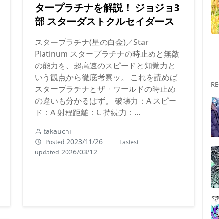
タープラチナを解説！ ジョジョ3
部 スターダストクルセイダース
スタープラチナ(星の白金)／Star
Platinum スタープラチナの時止めと無敵
の能力を、超高速のスピードと知覚力と
いう観点から徹底考察ッ。 これを読めば
RE
スタープラチナとザ・ワールドの時止め
の違いも分かるはず。 破壊力：A スピー
ド：A 射程距離：C 持続力：...
takauchi
2023/11/26
Posted
Lastest
2026/03/12
updated