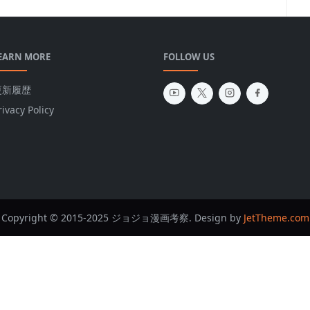
EARN MORE
FOLLOW US
更新履歴
rivacy Policy
Copyright © 2015-2025 ジョジョ漫画考察. Design by
JetTheme.com