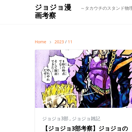
ジョジョ漫
～タカウチのスタンド物
画考察
Home
2023
/
11
ジョジョ3部
,
ジョジョ雑記
【ジョジョ3部考察】ジョジョの