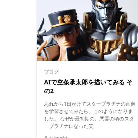
ブログ
AIで空条承太郎を描いてみる そ
の2
あれから1日かけてスタープラチナの画像
を学習させてみたら、このようになりま
した。 なぜか最初期の、悪霊の頃のスタ
ープラチナになった笑
takauchi