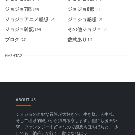
ジョジョ7部
ジョジョ8部
[30]
[1]
ジョジョアニメ感想
ジョジョ感想
[54]
[31]
ジョジョ雑記
その他ジョジョ
[34]
[3]
ブログ
数式あり
[25]
[1]
HASHTAG
ABOUT US
ジョジョの奇妙な冒険が大好きで、生き様、人生観、
そして理系的観点から独自考察します。他にも漫画や
SF、ファンタジーも好きなので感想もぼちぼちと。 少
しでも「納得」が行く一助になればッ