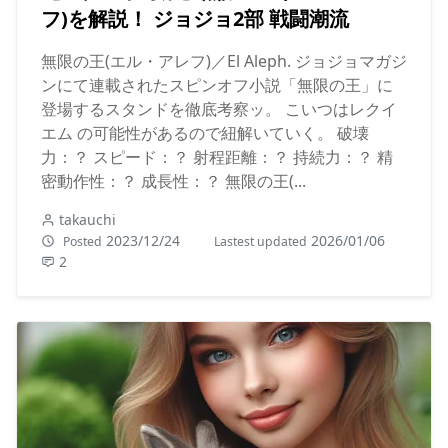
フ)を解説！ ジョジョ2部 戦闘潮流
無限の王(エル・アレフ)／El Aleph. ジョジョマガジ
ンにて連載されたスピンオフ小説「無限の王」に
登場するスタンドを徹底考察ッ。 こいつはレクイ
エム の可能性があるので紐解いていく。 破壊
力：？ スピード：？ 射程距離：？ 持続力：？ 精
密動作性：？ 成長性：？ 無限の王(...
takauchi
2023/12/24
2026/01/06
Posted
Lastest updated
2