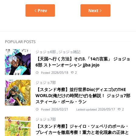
Prev
Next
POPULAR POSTS
ジョジョ6部
,
ジョジョ雑記
【天国へ行く方法】その3.「14の言葉」 ジョジョ
6部 ストーンオーシャン jjba jojo
2026/05/18
2
Posted
ジョジョ7部
【スタンド考察】並行世界Dio(ディエゴ)のTHE
WORLD(俺だけの時間だぜ)を解説！ ジョジョ7部
スティール・ボール・ラン
2026/02/21
2026/05/17
2
Posted
Lastest updated
ジョジョ7部
【スタンド考察】ジャイロ・ツェペリのボール・
ブレイカーを徹底考察！重力と老化現象の正体と