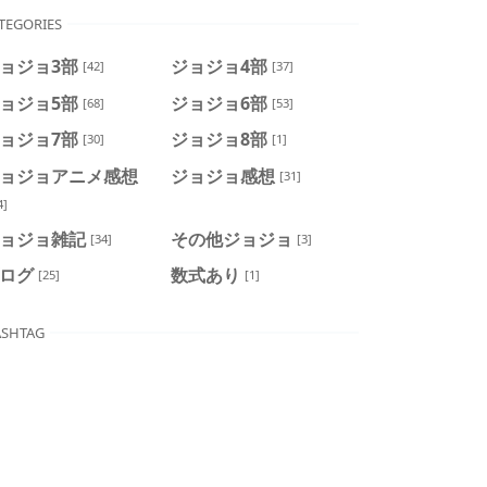
TEGORIES
ョジョ3部
ジョジョ4部
[42]
[37]
ョジョ5部
ジョジョ6部
[68]
[53]
ョジョ7部
ジョジョ8部
[30]
[1]
ョジョアニメ感想
ジョジョ感想
[31]
4]
ョジョ雑記
その他ジョジョ
[34]
[3]
ログ
数式あり
[25]
[1]
SHTAG