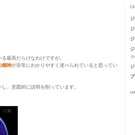
CA
ジ
ジ
ジ
ジ
[5
いる最高だらけなわけですが。
の精神
が非常にわかりやすく述べられていると思ってい
ジ
ブ
いし、意図的に説明を削っています。
HA