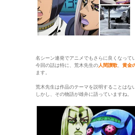
名シーン連発でアニメでもさらに良くなって
今回の話は特に、荒木先生の
人間讃歌
、
黄金
ます。
荒木先生は作品のテーマを説明することはな
しかし、その物語が雄弁に語っていますね。