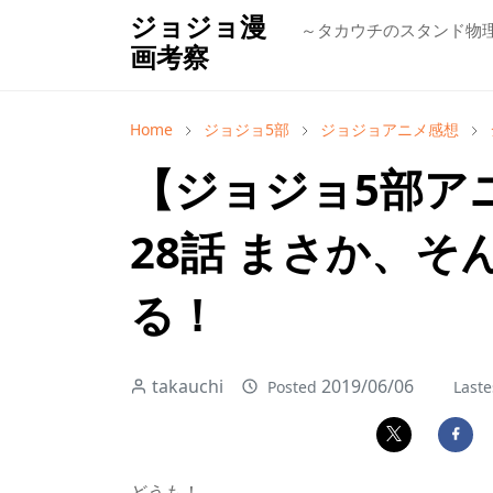
ジョジョ漫
～タカウチのスタンド物
画考察
Home
ジョジョ5部
ジョジョアニメ感想
【ジョジョ5部ア
28話 まさか、
る！
takauchi
2019/06/06
Posted
Laste
どうも！