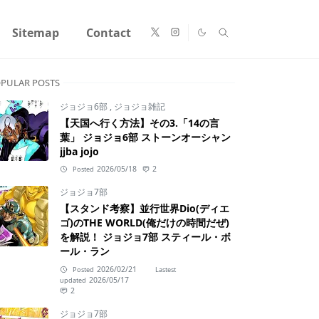
Sitemap
Contact
PULAR POSTS
ジョジョ6部
,
ジョジョ雑記
【天国へ行く方法】その3.「14の言
葉」 ジョジョ6部 ストーンオーシャン
jjba jojo
2026/05/18
2
Posted
ジョジョ7部
【スタンド考察】並行世界Dio(ディエ
ゴ)のTHE WORLD(俺だけの時間だぜ)
を解説！ ジョジョ7部 スティール・ボ
ール・ラン
2026/02/21
Posted
Lastest
2026/05/17
updated
2
ジョジョ7部