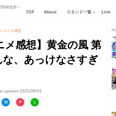
理学研究所～
TOP
About
スタンド一覧
Link
PO
ジョジョ感想
ニメ感想】黄金の風 第
そんな、あっけなさすぎ
2025/09/03
st updated
B!
P
L