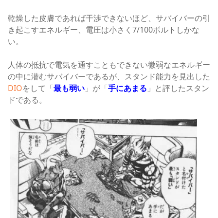
乾燥した皮膚であれば干渉できないほど、サバイバーの引
き起こすエネルギー、電圧は小さく7/100ボルトしかな
い
。
人体の抵抗で電気を通すこともできない微弱なエネルギー
の中に潜むサバイバーであるが、
スタンド能力を見出した
DIO
をして「
最も弱い
」が「
手にあまる
」と評したスタン
ドである
。