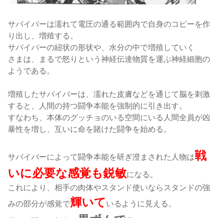
サバイバーは濡れて電圧の通る範囲内で自身のコピーを作
り出し、増殖する。
サバイバーの紐状の形状や、水分の中で増殖していく
さまは、まるで怒りという神経伝達物質を運ぶ神経細胞の
ようである。
増殖したサバイバーは、濡れた皮膚などを通じて脳を刺激
すると、人間の持つ闘争本能を強制的に引き出す
。
すなわち、本体のグッチョのいる空間にいる人間全員が凶
暴性を増し、互いに命を賭けた闘争を始める
。
戦
サバイバーによって闘争本能を研ぎ澄まされた人物は
いに必要な感覚も鋭敏
になる
。
これにより、相手の肉体やスタンド使いならスタンドの強
輝いて
みの部分が感覚で
いるように見える
。