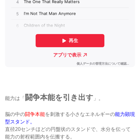
闘争本能を引き出す
能力は「
」
。
脳の中の
闘争本能
を刺激する小さなエネルギーの
能力顕現
型スタンド。
直径20センチほどの円盤状のスタンドで、水分を伝って
能力の射程範囲内を伝搬する
。