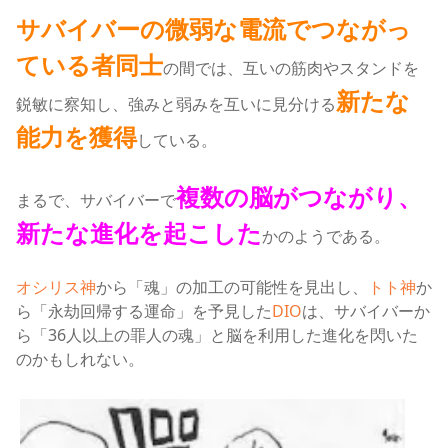
サバイバーの微弱な電流でつながっ
ている者同士
の間では、互いの筋肉やスタンドを
新たな
鋭敏に察知し、強みと弱みを互いに見分ける
能力を獲得
している
。
複数の脳がつながり、
まるで、サバイバーで
新たな進化を起こした
かのようである
。
オシリス神
から「魂」の加工の可能性を見出し、
トト神
か
ら「永劫回帰する運命」を予見した
DIO
は、サバイバーか
ら「36人以上の罪人の魂」と脳を利用した進化を閃いた
のかもしれない
。