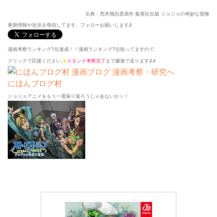
出典：荒木飛呂彦原作 集英社出版 ジョジョの奇妙な冒険
更新情報や近況を発信してます。フォローお願いします♪
漫画考察ランキング1位達成！！漫画ランキング1位狙ってますので、
クリックで応援ください✨
スタンド考察完了
まで爆速で走ります♪♪
にほんブログ村
ジョジョアニメをもう一度振り返ろうじゃあないかッ！