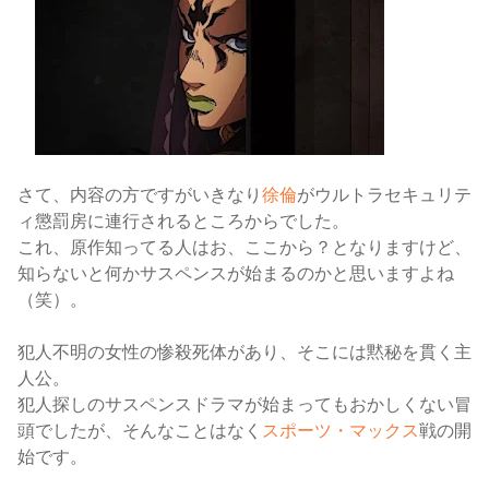
さて、内容の方ですがいきなり
徐倫
がウルトラセキュリテ
ィ懲罰房に連行されるところからでした。
これ、原作知ってる人はお、ここから？となりますけど、
知らないと何かサスペンスが始まるのかと思いますよね
（笑）。
犯人不明の女性の惨殺死体があり、そこには黙秘を貫く主
人公。
犯人探しのサスペンスドラマが始まってもおかしくない冒
頭でしたが、そんなことはなく
スポーツ・マックス
戦の開
始です。