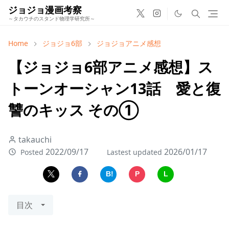
ジョジョ漫画考察
～タカウチのスタンド物理学研究所～
Home
ジョジョ6部
ジョジョアニメ感想
【ジョジョ6部アニメ感想】ス
トーンオーシャン13話 愛と復
讐のキッス その①
takauchi
2022/09/17
2026/01/17
Posted
Lastest updated
B!
P
L
目次