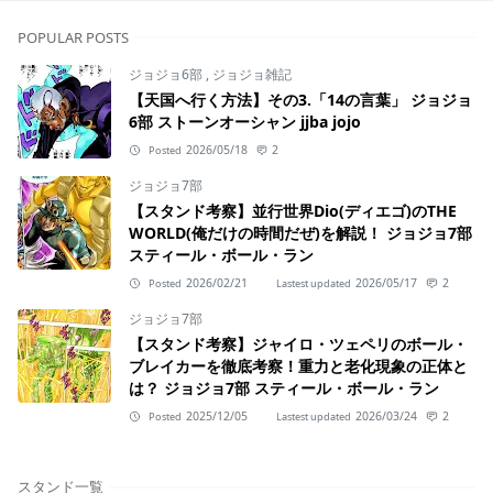
POPULAR POSTS
ジョジョ6部
,
ジョジョ雑記
【天国へ行く方法】その3.「14の言葉」 ジョジョ
6部 ストーンオーシャン jjba jojo
2026/05/18
2
Posted
ジョジョ7部
【スタンド考察】並行世界Dio(ディエゴ)のTHE
WORLD(俺だけの時間だぜ)を解説！ ジョジョ7部
スティール・ボール・ラン
2026/02/21
2026/05/17
2
Posted
Lastest updated
ジョジョ7部
【スタンド考察】ジャイロ・ツェペリのボール・
ブレイカーを徹底考察！重力と老化現象の正体と
は？ ジョジョ7部 スティール・ボール・ラン
2025/12/05
2026/03/24
2
Posted
Lastest updated
スタンド一覧