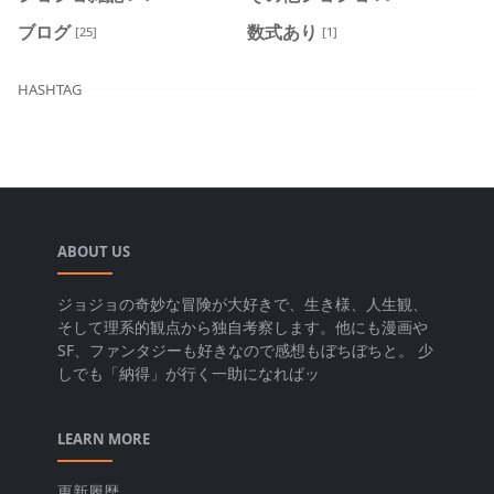
ブログ
数式あり
[25]
[1]
HASHTAG
ABOUT US
ジョジョの奇妙な冒険が大好きで、生き様、人生観、
そして理系的観点から独自考察します。他にも漫画や
SF、ファンタジーも好きなので感想もぼちぼちと。 少
しでも「納得」が行く一助になればッ
LEARN MORE
更新履歴