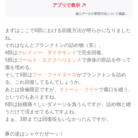
まずはここで6部における回復方法が明らかになりました
ね。
それはなんとプランクトンの詰め物（笑）。
4部は
クレイジー・ダイヤモンド
で完全回復。
5部は
ゴールド・エクスペリエンス
で身体の部品を作って
傷を埋める。
そして6部は
フー・ファイターズ
がプランクトンを詰め
る。これ回復してるんでしょうか。
あとは徐倫限定ですが、
ストーン・フリー
で傷口を縫う、
というのもありますね。
6部は結構痛々しいダメージを負うんですが、詰め物と縫
うだけで済ませてるんですよね。
まぁ、3部までは回復役もいなかったんですが。
豚の逆はシャケだぜーッ！