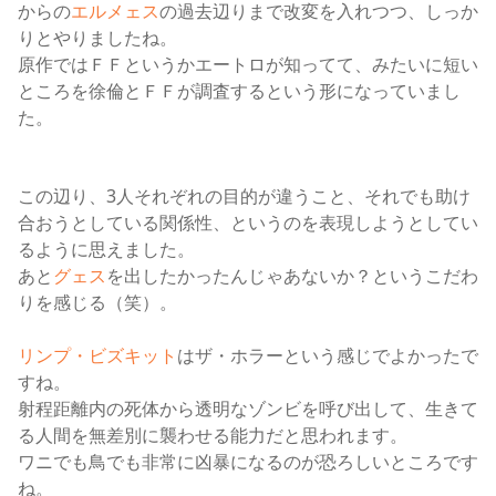
からの
エルメェス
の過去辺りまで改変を入れつつ、しっか
りとやりましたね。
原作ではＦＦというかエートロが知ってて、みたいに短い
ところを徐倫とＦＦが調査するという形になっていまし
た。
ジョジョ6部,ジョジョアニメ感想
この辺り、3人それぞれの目的が違うこと、それでも助け
合おうとしている関係性、というのを表現しようとしてい
るように思えました。
あと
グェス
を出したかったんじゃあないか？というこだわ
りを感じる（笑）。
リンプ・ビズキット
はザ・ホラーという感じでよかったで
すね。
射程距離内の死体から透明なゾンビを呼び出して、生きて
る人間を無差別に襲わせる能力だと思われます。
ワニでも鳥でも非常に凶暴になるのが恐ろしいところです
ね。