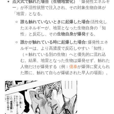
点火式で触れた場合（生物地雷化）
「爆発性エネルギ
ー」が不活性状態で注入され、その対象生物自体が
「地雷」となる。
誰も触れていないときに起爆した場合:
活性化し
たエネルギーが、地雷となった生物自身の「知
性」と反応し、その
生物自身が爆発
する。
誰かが触れている時に起爆した場合:
爆発性エネ
ルギーは、より高濃度で反応しやすい「知性」
（＝触れている別の生物）へと優先的に流れ込
む。結果、地雷となった生物は爆発せず、触れた
人物だけが爆発する（例：
億泰
が爆弾に変えられ
た際に、触れて自らが爆破された早人の場面）。