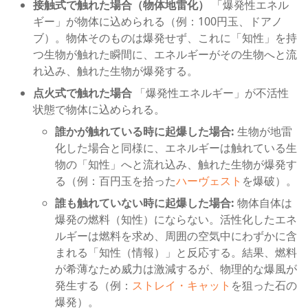
接触式で触れた場合（物体地雷化）
「爆発性エネル
ギー」が物体に込められる（例：100円玉、ドアノ
ブ）。物体そのものは爆発せず、これに「知性」を持
つ生物が触れた瞬間に、エネルギーがその生物へと流
れ込み、触れた生物が爆発する。
点火式で触れた場合
「爆発性エネルギー」が不活性
状態で物体に込められる。
誰かが触れている時に起爆した場合:
生物が地雷
化した場合と同様に、エネルギーは触れている生
物の「知性」へと流れ込み、触れた生物が爆発す
る（例：百円玉を拾った
ハーヴェスト
を爆破）。
誰も触れていない時に起爆した場合:
物体自体は
爆発の燃料（知性）にならない。活性化したエネ
ルギーは燃料を求め、周囲の空気中にわずかに含
まれる「知性（情報）」と反応する。結果、燃料
が希薄なため威力は激減するが、物理的な爆風が
発生する（例：
ストレイ・キャット
を狙った石の
爆発）。