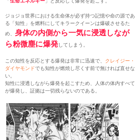
「
生命エネルギー
」と反応して爆発を起こす。
ジョジョ世界における生命体が必ず持つ記憶や命の源であ
る「知性」を燃料にしてキラークイーンは爆破させるた
身体の内側から一気に浸透しなが
め、
ら粉微塵に爆発
してしまう。
この知性を反応とする爆発は非常に迅速で、
クレイジー・
ダイヤモンド
でも知性が燃焼し尽くす前で無ければ直せな
い。
知性に浸透しながら爆発を起こすため、人体の体内すべて
が爆発し、証拠は一切残らないのである。