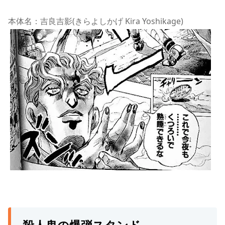
本体名：吉良吉影(きらよしかげ Kira Yoshikage)
殺人鬼の爆弾スタンド