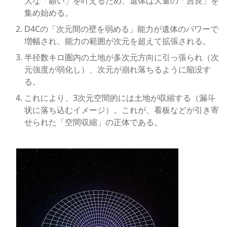
大な「願い」を叶えるため、遺体は大量の「吉良」を
集め始める。
D4Cの「次元間の壁を弱める」能力が遺体のパワーで
増幅され、能力の範囲が次元を超えて拡張される。
半径数キロ圏内の土地が多次元方向に引っ張られ（次
元強度が弱化し）、次元が崩れ落ちるように陥没す
る。
これにより、3次元空間的には土地が収縮する（漏斗
状に落ち込むイメージ）。これが、看板などが引き寄
せられた「空間収縮」の正体である。