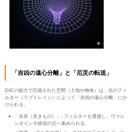
「吉凶の遠心分離」と「厄災の転送」
D4Cの能力で圧縮された空間（土地や物体）は、光のフィ
ルター（ラブトレイン）によって「吉凶の遠心分離」にか
けられる。
「吉良（良きもの）」: フィルターを透過し、ヴァレ
ンタイン大統領の元へ集められる。