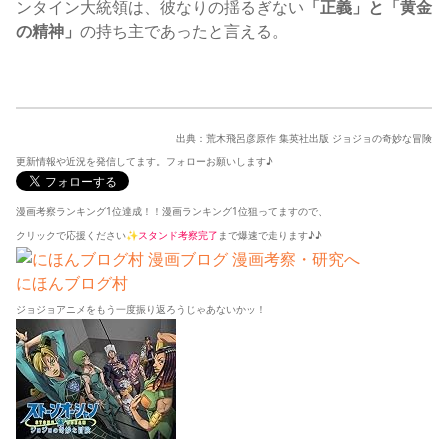
ンタイン大統領は、彼なりの揺るぎない
「正義」と「黄金
の精神」
の持ち主であったと言える。
出典：荒木飛呂彦原作 集英社出版 ジョジョの奇妙な冒険
更新情報や近況を発信してます。フォローお願いします♪
漫画考察ランキング1位達成！！漫画ランキング1位狙ってますので、
クリックで応援ください✨
スタンド考察完了
まで爆速で走ります♪♪
にほんブログ村
ジョジョアニメをもう一度振り返ろうじゃあないかッ！