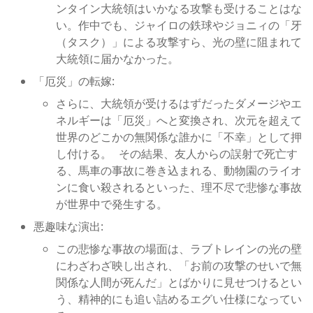
ンタイン大統領はいかなる攻撃も受けることはな
い。作中でも、ジャイロの鉄球やジョニィの「牙
（タスク）」による攻撃すら、光の壁に阻まれて
大統領に届かなかった。
「厄災」の転嫁:
さらに、大統領が受けるはずだったダメージやエ
ネルギーは「厄災」へと変換され、次元を超えて
世界のどこかの無関係な誰かに「不幸」として押
し付ける。 その結果、友人からの誤射で死亡す
る、馬車の事故に巻き込まれる、動物園のライオ
ンに食い殺されるといった、理不尽で悲惨な事故
が世界中で発生する。
悪趣味な演出:
この悲惨な事故の場面は、ラブトレインの光の壁
にわざわざ映し出され、「お前の攻撃のせいで無
関係な人間が死んだ」とばかりに見せつけるとい
う、精神的にも追い詰めるエグい仕様になってい