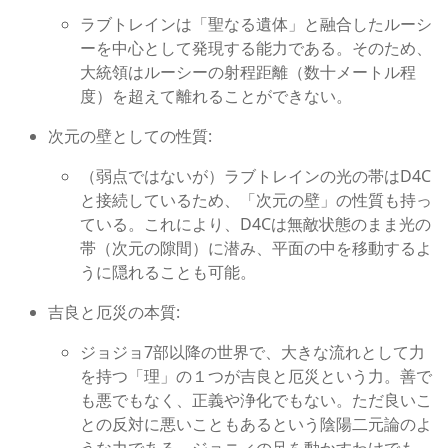
ラブトレインは「聖なる
遺体」と融合したルーシ
ーを中心として発現する能力である。そのため、
大統領はルーシーの射程距離（数十メートル程
度）を超えて離れることができない。
次元の壁としての性質:
（弱点ではないが）ラブ
トレインの光の帯はD4C
と接続しているため、「次元の壁」の性質も持っ
ている。これにより、D4Cは無敵状態のまま光の
帯（次元の隙間）に潜み、平面の中を移動するよ
うに隠れることも可能。
吉良と厄災の本質:
ジョジョ7部以降の世界で
、大きな流れとして力
を持つ「理」の１つが吉良と厄災という力。善で
も悪でもなく、正義や浄化でもない。ただ良いこ
との反対に悪いこともあるという陰陽二元論のよ
うな力である。ジョニィの足を動かすわけでも、