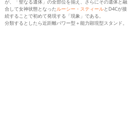
が、「聖なる遺体」の全部位を揃え、さらにその遺体と融
合して女神状態となった
ルーシー・スティール
とD4Cが接
続することで初めて発現する「現象」である。
分類するとしたら近距離パワー型＋能力顕現型スタンド。