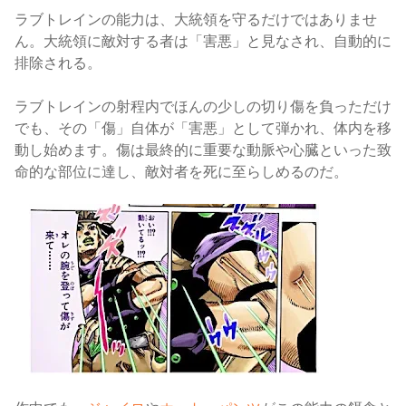
ラブトレインの能力は、大統領を守るだけではありませ
ん。大統領に敵対する者は「害悪」と見なされ、自動的に
排除される。
ラブトレインの射程内でほんの少しの切り傷を負っただけ
でも、その「傷」自体が「害悪」として弾かれ、体内を移
動し始めます。傷は最終的に重要な動脈や心臓といった致
命的な部位に達し、敵対者を死に至らしめるのだ。