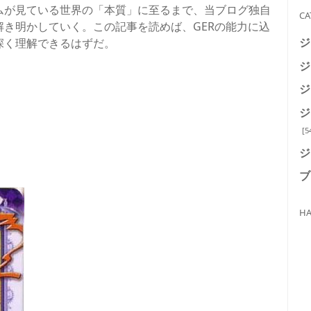
ムが見ている世界の「本質」に至るまで、当ブログ独自
CA
き明かしていく。この記事を読めば、GERの能力に込
ジ
深く理解できるはずだ。
ジ
ジ
ジ
[5
ジ
ブ
HA