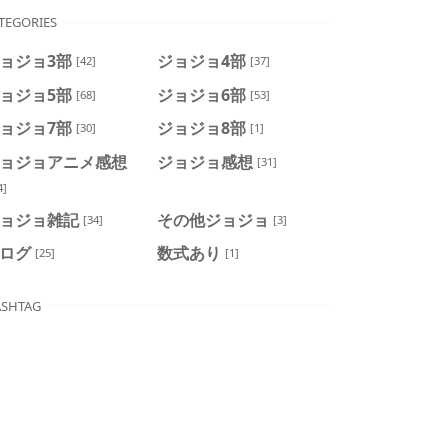
TEGORIES
ョジョ3部
ジョジョ4部
[42]
[37]
ョジョ5部
ジョジョ6部
[68]
[53]
ョジョ7部
ジョジョ8部
[30]
[1]
ョジョアニメ感想
ジョジョ感想
[31]
4]
ョジョ雑記
その他ジョジョ
[34]
[3]
ログ
数式あり
[25]
[1]
SHTAG