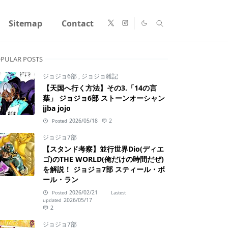
Sitemap
Contact
PULAR POSTS
ジョジョ6部
,
ジョジョ雑記
【天国へ行く方法】その3.「14の言
葉」 ジョジョ6部 ストーンオーシャン
jjba jojo
2026/05/18
2
Posted
ジョジョ7部
【スタンド考察】並行世界Dio(ディエ
ゴ)のTHE WORLD(俺だけの時間だぜ)
を解説！ ジョジョ7部 スティール・ボ
ール・ラン
2026/02/21
Posted
Lastest
2026/05/17
updated
2
ジョジョ7部