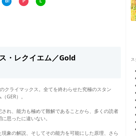
B!
P
L
・レクイエム／Gold
ス
」のクライマックス。全てを終わらせた究極のスタン
（GER）。
記され、能力も極めて難解であることから、多くの読者
問に思ったに違いない。
た現象の解説、そしてその能力を可能にした原理、さら