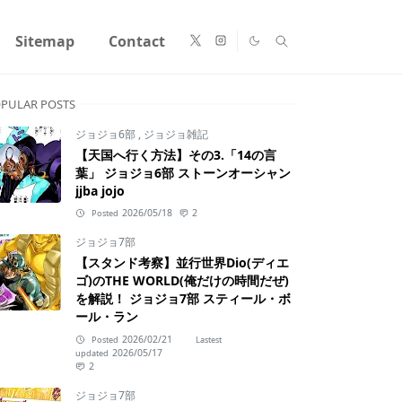
Sitemap
Contact
PULAR POSTS
ジョジョ6部
,
ジョジョ雑記
【天国へ行く方法】その3.「14の言
葉」 ジョジョ6部 ストーンオーシャン
jjba jojo
2026/05/18
2
Posted
ジョジョ7部
【スタンド考察】並行世界Dio(ディエ
ゴ)のTHE WORLD(俺だけの時間だぜ)
を解説！ ジョジョ7部 スティール・ボ
ール・ラン
2026/02/21
Posted
Lastest
2026/05/17
updated
2
ジョジョ7部