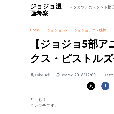
ジョジョ漫
～タカウチのスタンド物
画考察
Home
ジョジョ5部
ジョジョアニメ感想
【ジョジョ5部ア
クス・ピストルズ
takauchi
2018/12/09
Posted
Laste
どうも！
タカウチです
。