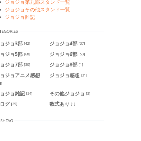
ジョジョ第九部スタンド一覧
ジョジョその他スタンド一覧
ジョジョ雑記
TEGORIES
ョジョ3部
ジョジョ4部
[42]
[37]
ョジョ5部
ジョジョ6部
[68]
[53]
ョジョ7部
ジョジョ8部
[30]
[1]
ョジョアニメ感想
ジョジョ感想
[31]
4]
ョジョ雑記
その他ジョジョ
[34]
[3]
ログ
数式あり
[25]
[1]
SHTAG