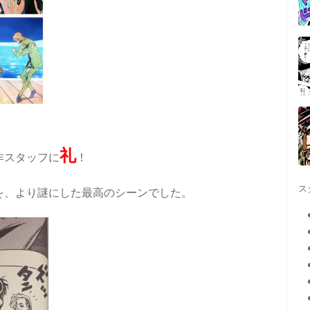
礼
作スタッフに
！
ス
を、より謎にした最高のシーンでした
。