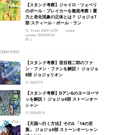
【スタンド考察】ジャイロ・ツェペリ
のボール・ブレイカーを徹底考察！重
力と老化現象の正体とは？ ジョジョ7
部 スティール・ボール・ラン
2025/12/05
Posted
Lastest
2026/03/24
updated
2
CENT POST
【スタンド考察】笹目桜二郎のファ
ン・ファン・ファンを解説！ ジョジョ
8部 ジョジョリオン
2026/7/5
【スタンド考察】DアンGのヨーヨーマ
ッを解説！ ジョジョ6部 ストーンオー
シャン
2026/6/10
【天国へ行く方法】その3.「14の言
葉」 ジョジョ6部 ストーンオーシャン