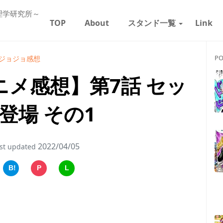
理学研究所～
TOP
About
スタンド一覧
Link
PO
ジョジョ感想
ニメ感想】第7話 セッ
登場 その1
2022/04/05
st updated
B!
P
L