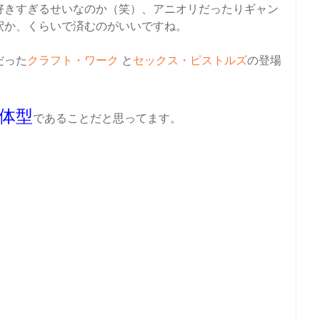
好きすぎるせいなのか（笑）、アニオリだったりギャン
釈か、くらいで済むのがいいですね
。
だった
クラフト・ワーク
と
セックス・ピストルズ
の登場
体型
であることだと思ってます
。