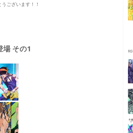
とうございます！！
場 その1
RE