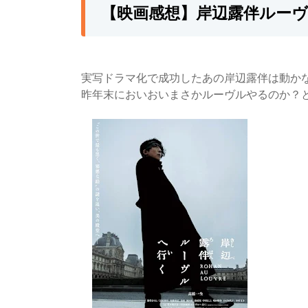
【映画感想】岸辺露伴ルー
実写ドラマ化で成功したあの岸辺露伴は動か
昨年末においおいまさかルーヴルやるのか？