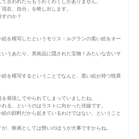
んて言われたらもうわくわくしかありません。
「現在、自分」を映し出します。
映すのか？
い絵を模写したというモリス・ルグランの黒い絵をオー
というあたり、美術品に隠された宝物！みたいな古いサ
い絵を模写するということでなんと、黒い絵が持つ怪異
異を発現してやられてしまっていましたね。
される、というのはラストに向かった伏線です。
い絵の顔料だから起きているわけではない、ということ
すが、映画としては勢いのほうが大事ですからね。