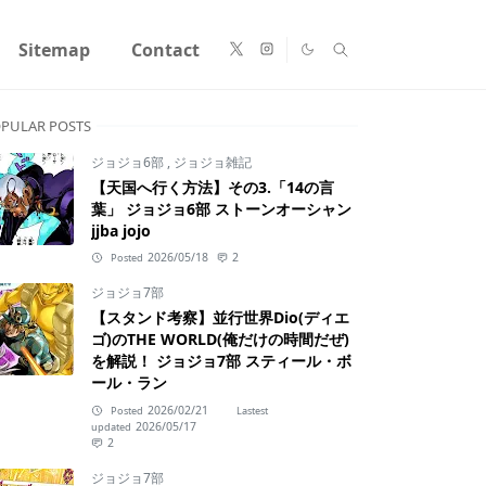
Sitemap
Contact
PULAR POSTS
ジョジョ6部
,
ジョジョ雑記
【天国へ行く方法】その3.「14の言
葉」 ジョジョ6部 ストーンオーシャン
jjba jojo
2026/05/18
2
Posted
ジョジョ7部
【スタンド考察】並行世界Dio(ディエ
ゴ)のTHE WORLD(俺だけの時間だぜ)
を解説！ ジョジョ7部 スティール・ボ
ール・ラン
2026/02/21
Posted
Lastest
2026/05/17
updated
2
ジョジョ7部