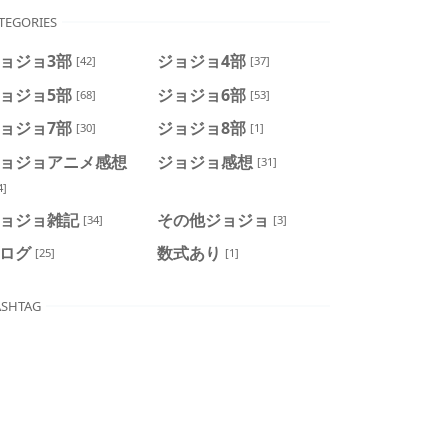
TEGORIES
ョジョ3部
ジョジョ4部
[42]
[37]
ョジョ5部
ジョジョ6部
[68]
[53]
ョジョ7部
ジョジョ8部
[30]
[1]
ョジョアニメ感想
ジョジョ感想
[31]
4]
ョジョ雑記
その他ジョジョ
[34]
[3]
ログ
数式あり
[25]
[1]
SHTAG