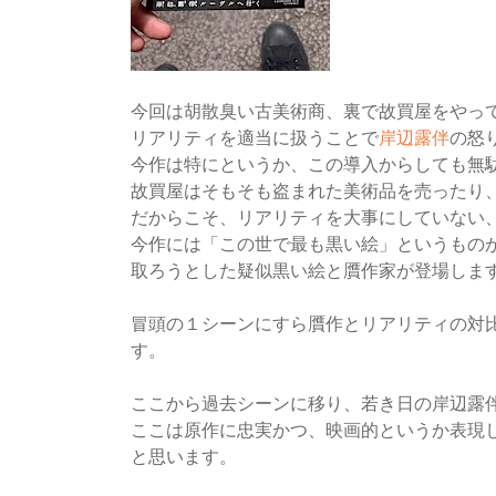
今回は胡散臭い古美術商、裏で故買屋をやっ
リアリティを適当に扱うことで
岸辺露伴
の怒
今作は特にというか、この導入からしても無
故買屋はそもそも盗まれた美術品を売ったり
だからこそ、リアリティを大事にしていない
今作には「この世で最も黒い絵」というもの
取ろうとした疑似黒い絵と贋作家が登場しま
冒頭の１シーンにすら贋作とリアリティの対
す。
ここから過去シーンに移り、若き日の岸辺露
ここは原作に忠実かつ、映画的というか表現
と思います。