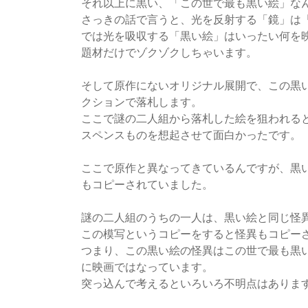
それ以上に黒い、「この世で最も黒い絵」な
さっきの話で言うと、光を反射する「鏡」は
では光を吸収する「黒い絵」はいったい何を
題材だけでゾクゾクしちゃいます。
そして原作にないオリジナル展開で、この黒
クションで落札します。
ここで謎の二人組から落札した絵を狙われる
スペンスものを想起させて面白かったです。
ここで原作と異なってきているんですが、黒
もコピーされていました。
謎の二人組のうちの一人は、黒い絵と同じ怪
この模写というコピーをすると怪異もコピー
つまり、この黒い絵の怪異はこの世で最も黒
に映画ではなっています。
突っ込んで考えるといろいろ不明点はありま