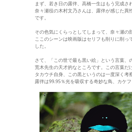
まず、若き日の露伴、高橋一生はもう完成さ
奈々瀬役の木村文乃さんは、露伴が感じた異
です。
その色気にくらっとしてしまって、奈々瀬の
ここのシーンは映画版はセリフも削りに削っ
した。
さて、「この世で最も黒い絵」という言葉、
荒木先生の天才的なところです。この言葉だ
タカウチ自身、この黒というのは一度深く考
露伴は99.95％光を吸収する奇妙な鳥、カ