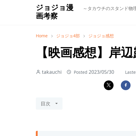
ジョジョ漫
～タカウチのスタンド物
画考察
Home
ジョジョ4部
ジョジョ感想
【映画感想】岸辺
takauchi
2023/05/30
Posted
Laste
目次