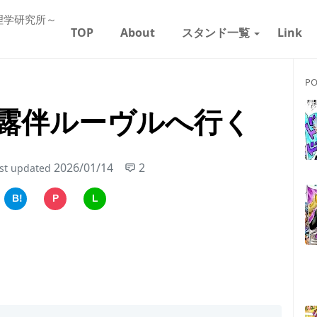
理学研究所～
TOP
About
スタンド一覧
Link
PO
露伴ルーヴルへ行く
2026/01/14
2
st updated
B!
P
L